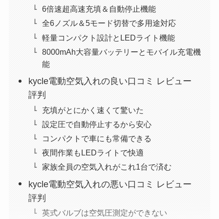
6倍速超高速充填＆自動停止機能
全6ノズル＆5モード切替で多用途対応
軽量コンパクト設計とLEDライト機能
8000mAh大容量バッテリーとモバイル充電機
能
kycle電動空気入れの良い口コミ レビュー
評判
充填がとにかく速くて驚いた
設定圧で自動停止するから安心
コンパクトで車にも常備できる
夜間作業もLEDライトで快適
家族全員の空気入れがこれ1台で済む
kycle電動空気入れの悪い口コミ レビュー
評判
英式バルブは空気圧測定ができない