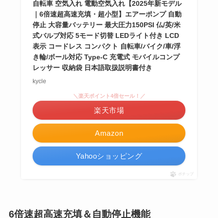
自転車 空気入れ 電動空気入れ【2025年新モデル
｜6倍速超高速充填・超小型】エアーポンプ 自動
停止 大容量バッテリー 最大圧力150PSI 仏/英/米
式バルブ対応 5モード切替 LEDライト付き LCD
表示 コードレス コンパクト 自転車/バイク/車/浮
き輪/ボール対応 Type-C 充電式 モバイルコンプ
レッサー 収納袋 日本語取扱説明書付き
kycle
＼楽天ポイント4倍セール！／
楽天市場
Amazon
Yahooショッピング
ポチップ
6倍速超高速充填＆自動停止機能