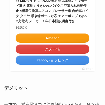
応 LEDライト 大型LCD表示 空気圧指定可 5モー
ド選択 電動くうきいれ バイク用空気入れ自動停
止 4種単位換算エアコンプレッサー車 自転車バイ
ク タイヤ 浮き輪ボール対応 エアーポンプ Type-
C充電式 メーカー１年日本語説明書付き
ZGZUXO
Amazon
楽天市場
Yahooショッピング
ポチップ
デメリット
一方で、満充電までに約3時間かかるため、急な使