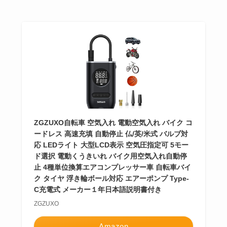
ZGZUXO自転車 空気入れ 電動空気入れ バイク コ
ードレス 高速充填 自動停止 仏/英/米式 バルブ対
応 LEDライト 大型LCD表示 空気圧指定可 5モー
ド選択 電動くうきいれ バイク用空気入れ自動停
止 4種単位換算エアコンプレッサー車 自転車バイ
ク タイヤ 浮き輪ボール対応 エアーポンプ Type-
C充電式 メーカー１年日本語説明書付き
ZGZUXO
Amazon