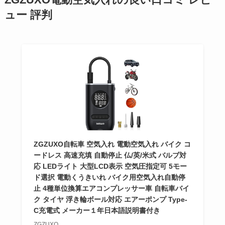
ZGZUXO電動空気入れの良い口コミ レビ
ュー 評判
ZGZUXO自転車 空気入れ 電動空気入れ バイク コ
ードレス 高速充填 自動停止 仏/英/米式 バルブ対
応 LEDライト 大型LCD表示 空気圧指定可 5モー
ド選択 電動くうきいれ バイク用空気入れ自動停
止 4種単位換算エアコンプレッサー車 自転車バイ
ク タイヤ 浮き輪ボール対応 エアーポンプ Type-
C充電式 メーカー１年日本語説明書付き
ZGZUXO