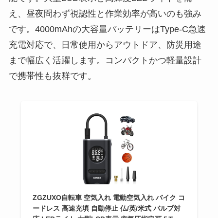
え、昼夜問わず視認性と作業効率が高いのも強み
です。4000mAhの大容量バッテリーはType-C急速
充電対応で、日常使用からアウトドア、防災用途
まで幅広く活躍します。コンパクトかつ軽量設計
で携帯性も抜群です。
ZGZUXO自転車 空気入れ 電動空気入れ バイク コ
ードレス 高速充填 自動停止 仏/英/米式 バルブ対