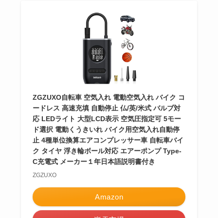
ZGZUXO自転車 空気入れ 電動空気入れ バイク コ
ードレス 高速充填 自動停止 仏/英/米式 バルブ対
応 LEDライト 大型LCD表示 空気圧指定可 5モー
ド選択 電動くうきいれ バイク用空気入れ自動停
止 4種単位換算エアコンプレッサー車 自転車バイ
ク タイヤ 浮き輪ボール対応 エアーポンプ Type-
C充電式 メーカー１年日本語説明書付き
ZGZUXO
Amazon