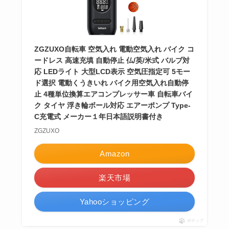
ZGZUXO自転車 空気入れ 電動空気入れ バイク コ
ードレス 高速充填 自動停止 仏/英/米式 バルブ対
応 LEDライト 大型LCD表示 空気圧指定可 5モー
ド選択 電動くうきいれ バイク用空気入れ自動停
止 4種単位換算エアコンプレッサー車 自転車バイ
ク タイヤ 浮き輪ボール対応 エアーポンプ Type-
C充電式 メーカー１年日本語説明書付き
ZGZUXO
Amazon
楽天市場
Yahooショッピング
ポチップ