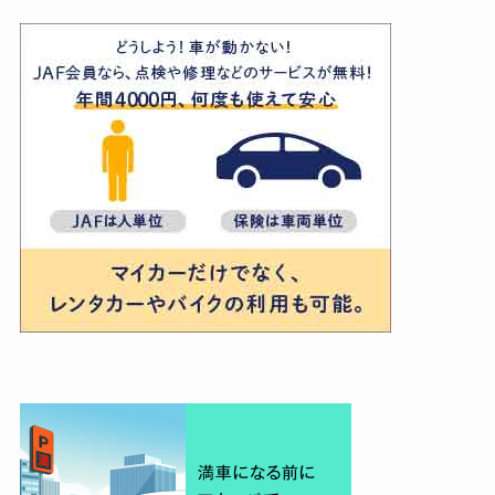
ゴ
リ
ー