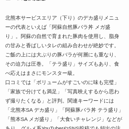
北熊本サービスエリア（下り）のデカ盛りメニュ
ーの代表といえば「阿蘇自然豚バラ丼 メガ盛
り」。阿蘇の自然で育まれた豚肉を使用し、脂身
の甘みと香ばしいタレの組み合わせが絶妙です。
ご飯の上には大ぶりの豚バラが何層にも重なり、
その迫力は圧巻。「テラ盛り」サイズもあり、食
べ応えはまさにモンスター級。
口コミでは「ボリュームがすごいのに味も完璧」
「家族で分けても満足」「写真映えするから思わ
ず撮りたくなる」と評判。関連キーワードには
「北熊本SA デカ盛り」「阿蘇豚バラ丼 テラ盛り」
「熊本SA メガ盛り」「大食いチャレンジ」などが
あり、グルメ系YouTuberやSNS投稿でも頻出の注