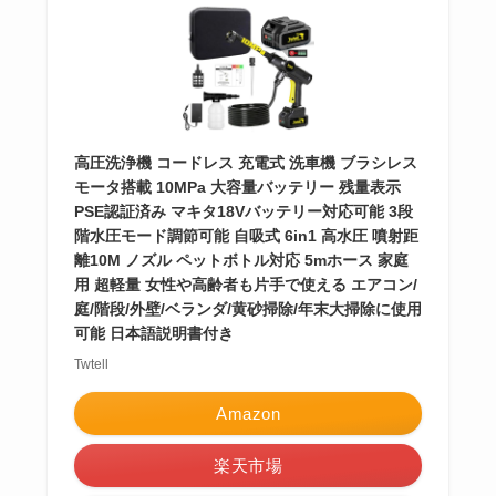
高圧洗浄機 コードレス 充電式 洗車機 ブラシレス
モータ搭載 10MPa 大容量バッテリー 残量表示
PSE認証済み マキタ18Vバッテリー対応可能 3段
階水圧モード調節可能 自吸式 6in1 高水圧 噴射距
離10M ノズル ペットボトル対応 5mホース 家庭
用 超軽量 女性や高齢者も片手で使える エアコン/
庭/階段/外壁/ベランダ/黄砂掃除/年末大掃除に使用
可能 日本語説明書付き
Twtell
Amazon
楽天市場