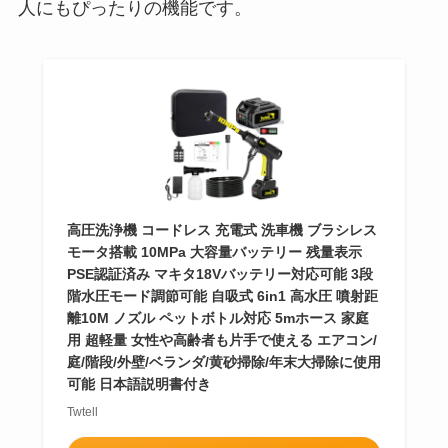
人にもぴったりの機能です。
高圧洗浄機 コードレス 充電式 洗車機 ブラシレス
モータ搭載 10MPa 大容量バッテリー 残量表示
PSE認証済み マキタ18Vバッテリー対応可能 3段
階水圧モード調節可能 自吸式 6in1 高水圧 噴射距
離10M ノズル ペットボトル対応 5mホース 家庭
用 超軽量 女性や高齢者も片手で使える エアコン/
庭/階段/外壁/ベランダ/黄砂掃除/年末大掃除に使用
可能 日本語説明書付き
Twtell