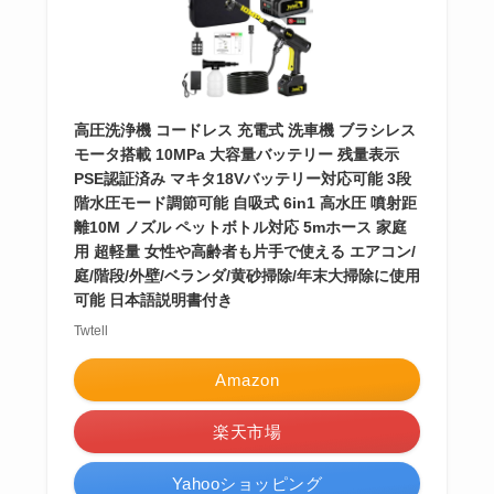
高圧洗浄機 コードレス 充電式 洗車機 ブラシレス
モータ搭載 10MPa 大容量バッテリー 残量表示
PSE認証済み マキタ18Vバッテリー対応可能 3段
階水圧モード調節可能 自吸式 6in1 高水圧 噴射距
離10M ノズル ペットボトル対応 5mホース 家庭
用 超軽量 女性や高齢者も片手で使える エアコン/
庭/階段/外壁/ベランダ/黄砂掃除/年末大掃除に使用
可能 日本語説明書付き
Twtell
Amazon
楽天市場
Yahooショッピング