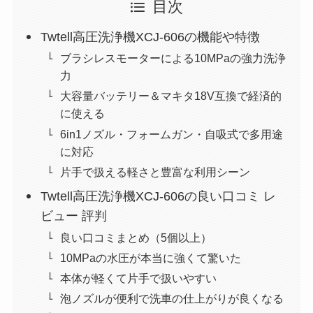
目次
Twtell高圧洗浄機XCJ-606の機能や特徴
ブラシレスモーターによる10MPaの強力洗浄
力
大容量バッテリー＆マキタ18V互換で経済的
に使える
6in1ノズル・フォームガン・自吸式で多用途
に対応
片手で扱える軽さと豊富な利用シーン
Twtell高圧洗浄機XCJ-606の良い口コミ レ
ビュー 評判
良い口コミまとめ（5個以上）
10MPaの水圧が本当に強くて驚いた
本体が軽くて片手で扱いやすい
泡ノズルが便利で洗車の仕上がりが良くなる